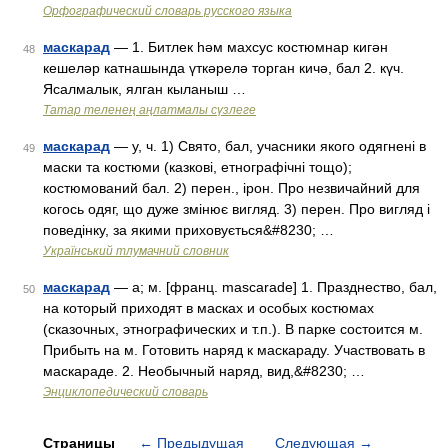
Орфографический словарь русского языка
маскарад
— 1. Битлек һәм махсус костюмнар кигән
48
кешеләр катнашында үткәрелә торган кичә, бал 2. күч.
Ясалмалык, ялган кыланыш …
Татар теленең аңлатмалы сүзлеге
маскарад
— у, ч. 1) Свято, бал, учасники якого одягнені в
49
маски та костюми (казкові, етнографічні тощо);
костюмований бал. 2) перен., ірон. Про незвичайний для
когось одяг, що дуже змінює вигляд. 3) перен. Про вигляд і
поведінку, за якими приховується&#8230; …
Український тлумачний словник
маскарад
— а; м. [франц. mascarade] 1. Празднество, бал,
50
на который приходят в масках и особых костюмах
(сказочных, этнографических и т.п.). В парке состоится м.
Прибыть на м. Готовить наряд к маскараду. Участвовать в
маскараде. 2. Необычный наряд, вид,&#8230; …
Энциклопедический словарь
Страницы
←
Предыдущая
Следующая
→