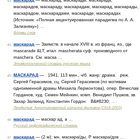
маскарад
— маскарад, маскарады, маскарада,
43
маскарадов, маскараду, маскарадам, маскарад, маскарады,
маскарадом, маскарадами, маскараде, маскарадах
(Источник: «Полная акцентуированная парадигма по А. А.
Зализняку») …
Формы слов
маскарад
— Заимств. в начале XVIII в. из франц. яз., где
44
mascarade &LT; итал. mascherata суф. производного от
maschera. См. маска …
Этимологический словарь русского языка
МАСКАРАД
— 1941, 113 мин., ч/б. жанр: драма. реж.
45
Сергей Герасимов, сц. Сергей Герасимов (по мотивам
одноименной драмы Михаила Лермонтова), опер. Вячеслав
Горданов, худ. Семен Мейнкин, комп. Венедикт Пушков, зв.
Захар Залкинд, Константин Гордон. В&#8230; …
Ленфильм. Аннотированный каталог фильмов (1918-2003)
маскарад
— маскар ад, а …
46
Русский орфографический словарь
маскарад
— (2 м); мн. маскара/ды, Р. маскара/дов …
47