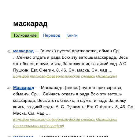
маскарад
Толкование
Перевод
Книги
маскарад
— (иноск.) пустое притворство, обман Ср.
41
...Сейчас отдать я рада Всю эту ветошь маскарада, Весь
этот блеск, и шум, и чад За полку книг, за дикий сад. А.С.
Пушкин. Евг. Онегин. 8, 46. См. маска. См. чад …
Большой толково-фразеологический словарь Михельсона
Маскарад
— Маскарадъ (иноск.) пустое притворство,
42
обманъ. Ср. ...Сейчасъ отдать я рада Всю эту ветошь
маскарада, Весь этотъ блескъ, и шумъ, и чадъ За полку
книгъ, за дикій садъ. А. С. Пушкинъ. Евг. Онѣгинъ. 8, 46. См.
Маска. См. Чад …
Большой толково-фразеологический словарь Михельсона
(оригинальная орфография)